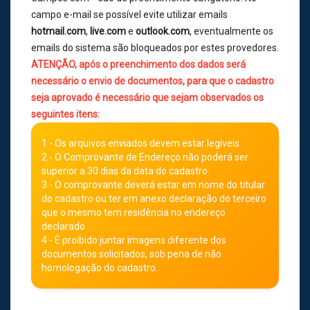
campo e-mail se possível evite utilizar emails
hotmail.com
,
live.com
e
outlook.com
, eventualmente os
emails do sistema são bloqueados por estes provedores.
ATENÇÃO, após o preenchimento dos dados será
necessário o envio de documentos, para que o cadastro
seja aprovado é necessário que sejam observados os
seguintes itens:
1 - Os arquivos enviados devem estar legíveis
2 - O Comprovante de Endereço não poderá ser
superior a 30 dias da data do cadastro.
3 - O comprovante deverá estar em nome do titular
do cadastro ou ter em anexo declaração do terceiro
que o mesmo tem residência no endereço
declarado.
4 - É proibido juntar imagens diferente dos
documentos solicitados, sob pena de não
homologação do cadastro.