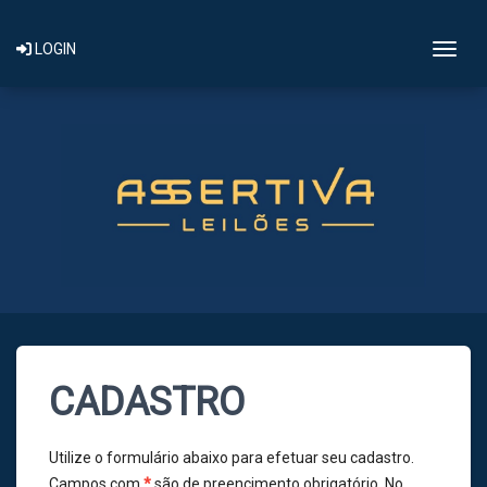
Togg
LOGIN
CADASTRO
Utilize o formulário abaixo para efetuar seu cadastro.
Campos com
*
são de preencimento obrigatório. No